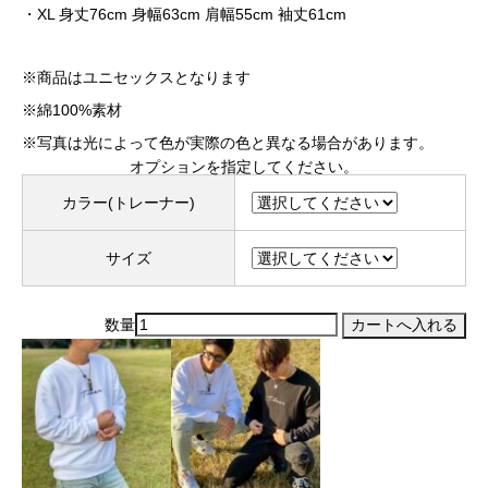
・
XL
身丈
76cm
身幅
63cm
肩幅
55cm
袖丈
61cm
※
商品はユニセックスとなります
※
綿
100%
素材
※
写真は光によって色が実際の色と異なる場合があります。
オプションを指定してください。
カラー(トレーナー)
サイズ
数量