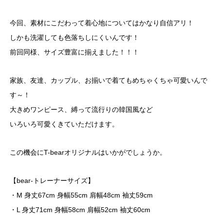
今回、素材にこだわって着心地についてはかなり自信アリ！
しかも洗濯しても色落ちしにくいんです！
前回同様、サイズ豊富に揃えました！！！
家族、友達、カップル、お揃いで着てもめちゃくちゃ可愛いんで
す～！
大きめワンピース、縛って流行りの韓国風など
いろいろ可愛くきていただけます。
この機会に
T-bear
オリジナルはいかがでしょうか。
【
bear-
トレーナーサイズ】
・
M
身丈
67cm
身幅
55cm
肩幅
48cm
袖丈
59cm
・
L
身丈
71cm
身幅
58cm
肩幅
52cm
袖丈
60cm